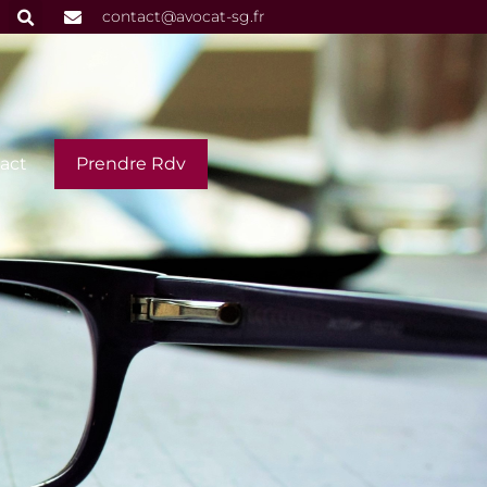
contact@avocat-sg.fr
act
Prendre Rdv