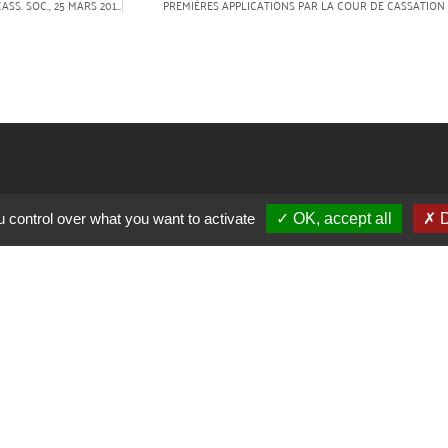
NOUVELLE EXTENSION DES CAS DE RECOURS À LA RUPTURE CONVENTIONNELLE (CASS. SOC., 25 MARS 2015, N° 14-10.149)
PREMIÈRES APPLICATIONS PAR LA COUR DE CASSATION 
u control over what you want to activate
OK, accept all
D
r :
Le Conseil National des Barreaux
BGL 
Le Barreau de Paris
Virg
Le Village Justice
Alex