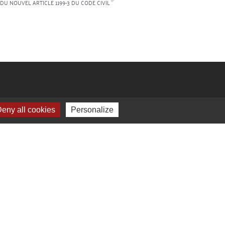
DU NOUVEL ARTICLE 1199-3 DU CODE CIVIL
eny all cookies
Personalize
Avocats :
inie Bourdou Avocate
andre Levillain Avocat