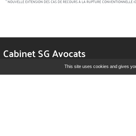
Cabinet SG Avocats
This site uses cookies and gives yo
Cabinet Paris :
Cabinet Montpellie
7 rue de Montmartre
7 rue Raimbaud
75001 Paris
34000 Montpellier
contact@avocat-sg.fr