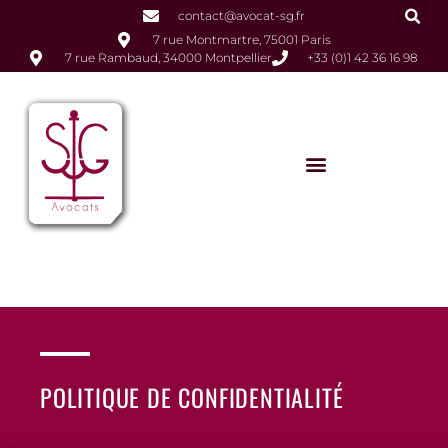
contact@avocat-sg.fr
7 rue Montmartre, 75001 Paris
7 rue Rambaud, 34000 Montpellier
+33 (0)1 42 36 16 98
POLITIQUE DE CONFIDENTIALITÉ