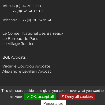
Tél : +33 (0)1 42 36 16 98
+33 (0)6 45 48 65 62
Télécopie : +33 (0)1 76 24 95 40
Le Conseil National des Barreaux
Le Barreau de Paris
Le Village Justice
BGL Avocats :
Virginie Bourdou Avocate
Alexandre Levillain Avocat
This site uses cookies and gives you control over what you want to
© 2024 TOUS DROITS RÉSERVÉS SG AVOCAT, PARIS 1ER |
MENTIONS LÉGALES
|
activate
OK, accept all
Deny all cookies
POLITIQUE DE CONFIDENTIALITÉ
|
CONDITIONS GÉNÉRALES DE VENTE
CRÉATION DE SITE INTERNET – EXPERTISE WORDPRESS : WWW.MD-
WEBDESIGNER.COM
Personalize
EXPERTISE WORDPRESS