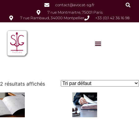
contact@avocat-sg.fr
7 rue Montmartre, 75001 Paris
7 rue Rambaud, 34000 Montpellier
+33 (0)1 42 36 16 98
2 résultats affichés
Prise de rendez-vous
Question d’ordre technique
(Consultation)
196,00
€