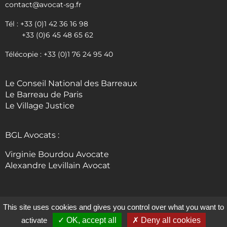
contact@avocat-sg.fr
Tél : +33 (0)1 42 36 16 98
+33 (0)6 45 48 65 62
Télécopie : +33 (0)1 76 24 95 40
Le Conseil National des Barreaux
Le Barreau de Paris
Le Village Justice
BGL Avocats :
Virginie Bourdou Avocate
Alexandre Levillain Avocat
This site uses cookies and gives you control over what you want to
© 2024 TOUS DROITS RÉSERVÉS SG AVOCAT, PARIS 1ER |
MENTIONS LÉGALES
|
activate
OK, accept all
Deny all cookies
POLITIQUE DE CONFIDENTIALITÉ
|
CONDITIONS GÉNÉRALES DE VENTE
CRÉATION DE SITE INTERNET – EXPERTISE WORDPRESS : WWW.MD-